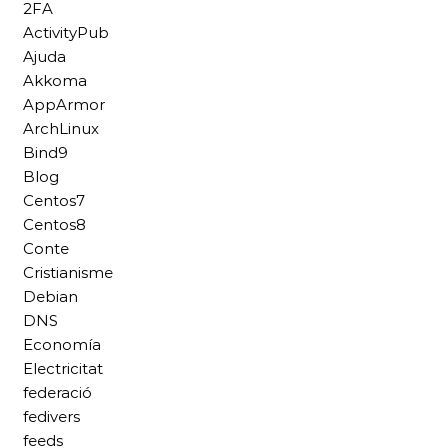
2FA
ActivityPub
Ajuda
Akkoma
AppArmor
ArchLinux
Bind9
Blog
Centos7
Centos8
Conte
Cristianisme
Debian
DNS
Economía
Electricitat
federació
fedivers
feeds