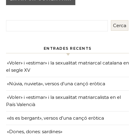
Cerca
ENTRADES RECENTS
«Voler» i «estimar» i la sexualitat matriarcal catalana en
el segle XV
«Núvia, nuvieta», versos d’una cançó eròtica
«Voler» i «estimar» i la sexualitat matriarcalista en el
País Valencià
«és es bergant», versos d’una cançó eròtica
«Dones, dones: sardines»