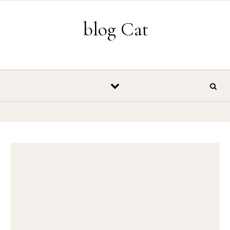
Vés al contingut
blog Cat