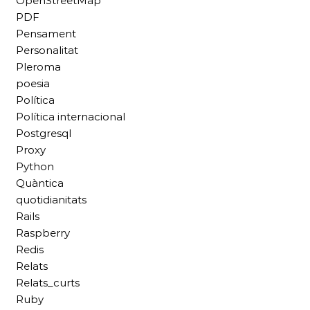
OpenStreetMap
PDF
Pensament
Personalitat
Pleroma
poesia
Política
Política internacional
Postgresql
Proxy
Python
Quàntica
quotidianitats
Rails
Raspberry
Redis
Relats
Relats_curts
Ruby