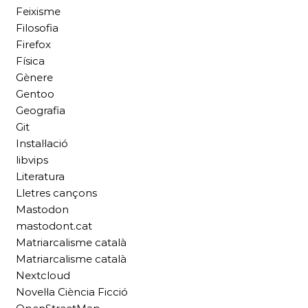
Feixisme
Filosofia
Firefox
Física
Gènere
Gentoo
Geografia
Git
Instal·lació
libvips
Literatura
Lletres cançons
Mastodon
mastodont.cat
Matriarcalisme català
Matriarcalisme català
Nextcloud
Novel·la Ciència Ficció