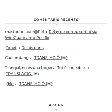
COMENTARIS RECENTS
mastodont.cat/@Fel
a
Relay de correu sortint via
WireGuard amb Postfix
Tonet
a
Relats curts
Caelumtangi
a
TRANSLACIÓ (
)
Tranquil, no és una bogeria! Tot és possible!
a
TRANSLACIÓ (
)
@fel
a
TRANSLACIÓ (
)
ARXIUS