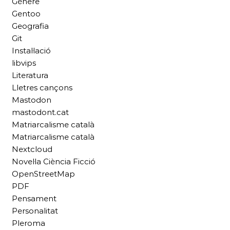
Gènere
Gentoo
Geografia
Git
Instal·lació
libvips
Literatura
Lletres cançons
Mastodon
mastodont.cat
Matriarcalisme català
Matriarcalisme català
Nextcloud
Novel·la Ciència Ficció
OpenStreetMap
PDF
Pensament
Personalitat
Pleroma