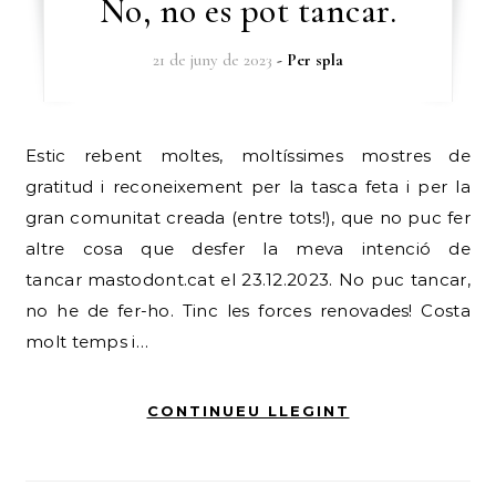
No, no es pot tancar.
21 de juny de 2023
- Per
spla
Estic rebent moltes, moltíssimes mostres de
gratitud i reconeixement per la tasca feta i per la
gran comunitat creada (entre tots!), que no puc fer
altre cosa que desfer la meva intenció de
tancar mastodont.cat el 23.12.2023. No puc tancar,
no he de fer-ho. Tinc les forces renovades! Costa
molt temps i…
CONTINUEU LLEGINT