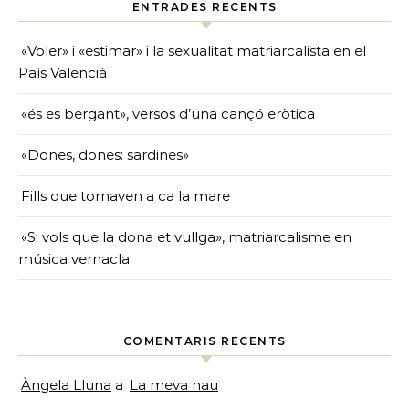
ENTRADES RECENTS
«Voler» i «estimar» i la sexualitat matriarcalista en el
País Valencià
«és es bergant», versos d’una cançó eròtica
«Dones, dones: sardines»
Fills que tornaven a ca la mare
«Si vols que la dona et vullga», matriarcalisme en
música vernacla
COMENTARIS RECENTS
Àngela Lluna
a
La meva nau