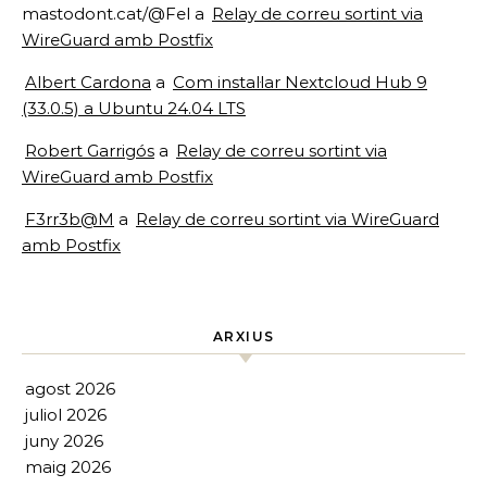
mastodont.cat/@Fel
a
Relay de correu sortint via
WireGuard amb Postfix
Albert Cardona
a
Com instal·lar Nextcloud Hub 9
(33.0.5) a Ubuntu 24.04 LTS
Robert Garrigós
a
Relay de correu sortint via
WireGuard amb Postfix
F3rr3b@M
a
Relay de correu sortint via WireGuard
amb Postfix
ARXIUS
agost 2026
juliol 2026
juny 2026
maig 2026