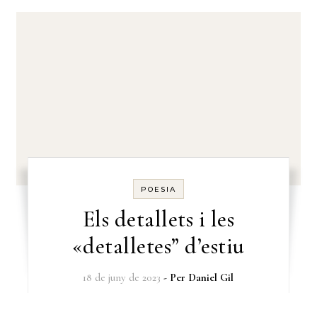
POESIA
Els detallets i les
«detalletes” d’estiu
18 de juny de 2023
- Per
Daniel Gil