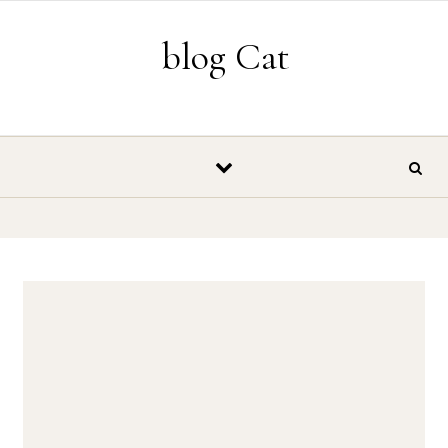
Vés al contingut
blog Cat