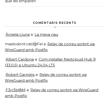
que les emparen
COMENTARIS RECENTS
Àngela Lluna
a
La meva nau
mastodont.cat/@Fel
a
Relay de correu sortint via
WireGuard amb Postfix
Albert Cardona
a
Com instal·lar Nextcloud Hub 9
(33.0.5) a Ubuntu 24.04 LTS
Robert Garrigós
a
Relay de correu sortint via
WireGuard amb Postfix
F3rr3b@M
a
Relay de correu sortint via WireGuard
amb Postfix