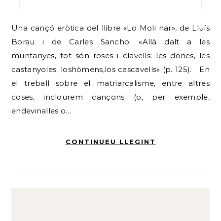
Una cançó eròtica del llibre «Lo Moli nar», de Lluís
Borau i de Carles Sancho: «Allà dalt a les
muntanyes, tot són roses i clavells: les dones, les
castanyoles; loshòmens,los cascavells» (p. 125). En
el treball sobre el matriarcalisme, entre altres
coses, inclourem cançons (o, per exemple,
endevinalles o…
CONTINUEU LLEGINT