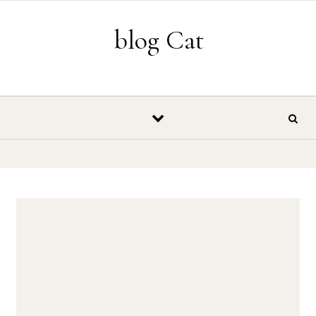
Vés al contingut
blog Cat