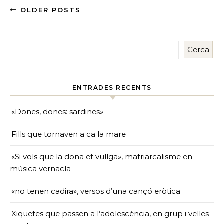
OLDER POSTS
Cerca
ENTRADES RECENTS
«Dones, dones: sardines»
Fills que tornaven a ca la mare
«Si vols que la dona et vullga», matriarcalisme en
música vernacla
«no tenen cadira», versos d’una cançó eròtica
Xiquetes que passen a l’adolescència, en grup i velles