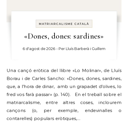
MATRIARCALISME CATALÀ
«Dones, dones: sardines»
6 d'agost de 2026
- Per
Lluís Barberà i Guillem
Una cançó eròtica del llibre «Lo Molinar», de Lluís
Borau i de Carles Sancho: «Dones, dones, sardines,
que, a l’hora de dinar, amb un grapadet d’olives, lo
fred vos farà passar» (p. 140). En el treball sobre el
matriarcalisme, entre altres coses, inclourem
cançons (o, per exemple, endevinalles o
contarelles) populars eròtiques,…