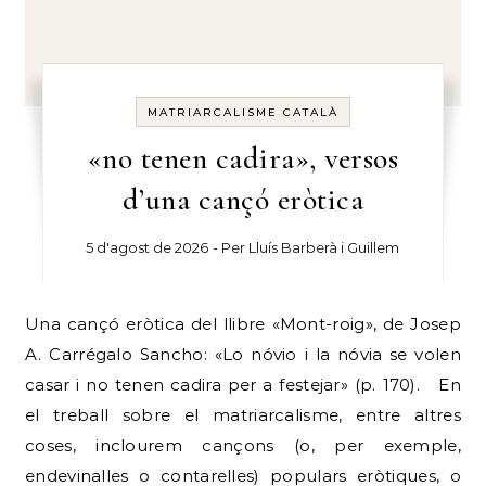
MATRIARCALISME CATALÀ
«no tenen cadira», versos
d’una cançó eròtica
5 d'agost de 2026
- Per
Lluís Barberà i Guillem
Una cançó eròtica del llibre «Mont-roig», de Josep
A. Carrégalo Sancho: «Lo nóvio i la nóvia se volen
casar i no tenen cadira per a festejar» (p. 170). En
el treball sobre el matriarcalisme, entre altres
coses, inclourem cançons (o, per exemple,
endevinalles o contarelles) populars eròtiques, o