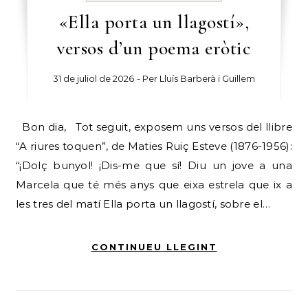
«Ella porta un llagostí»,
versos d’un poema eròtic
31 de juliol de 2026
- Per
Lluís Barberà i Guillem
Bon dia, Tot seguit, exposem uns versos del llibre
“A riures toquen”, de Maties Ruiç Esteve (1876-1956):
“¡Dolç bunyol! ¡Dis-me que sí! Diu un jove a una
Marcela que té més anys que eixa estrela que ix a
les tres del matí Ella porta un llagostí, sobre el…
CONTINUEU LLEGINT