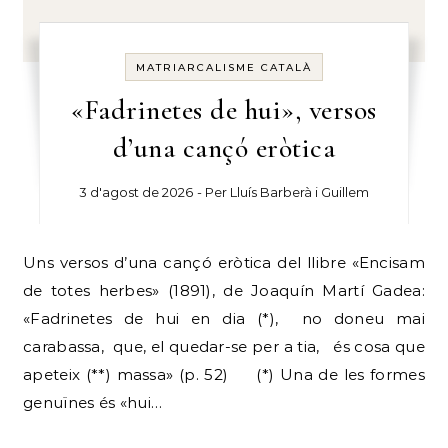
MATRIARCALISME CATALÀ
«Fadrinetes de hui», versos
d’una cançó eròtica
3 d'agost de 2026
- Per
Lluís Barberà i Guillem
Uns versos d’una cançó eròtica del llibre «Encisam
de totes herbes» (1891), de Joaquín Martí Gadea:
«Fadrinetes de hui en dia (*), no doneu mai
carabassa, que, el quedar-se per a tia, és cosa que
apeteix (**) massa» (p. 52) (*) Una de les formes
genuïnes és «hui…