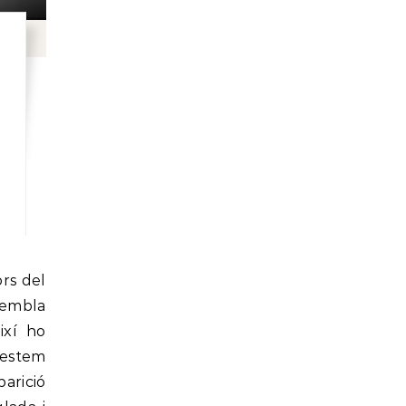
 sembla
ixí ho
estem
arició