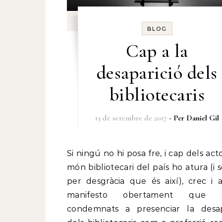
BLOG
Cap a la
desaparició dels
bibliotecaris
13 de setembre de 2017
- Per
Daniel Gil
Si ningú no hi posa fre, i cap dels actors del
món bibliotecari del país ho atura (i
per desgràcia que és així), crec i a
manifesto obertament que 
condemnats a presenciar la desap