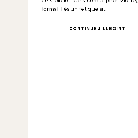
dels bibliotecaris com a professió re
formal. I és un fet que si…
CONTINUEU LLEGINT