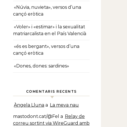
«Núvia, nuvieta», versos d’una
cançó eròtica
«Voler» i «estimar» i la sexualitat
matriarcalista en el País Valencià
«és es bergant», versos d’una
cançó eròtica
«Dones, dones: sardines»
COMENTARIS RECENTS
Àngela Lluna
a
La meva nau
mastodont.cat/@Fel
a
Relay de
correu sortint via WireGuard amb