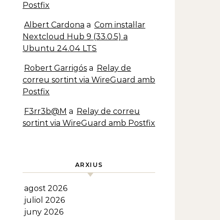
Postfix
Albert Cardona
a
Com instal·lar
Nextcloud Hub 9 (33.0.5) a
Ubuntu 24.04 LTS
Robert Garrigós
a
Relay de
correu sortint via WireGuard amb
Postfix
F3rr3b@M
a
Relay de correu
sortint via WireGuard amb Postfix
ARXIUS
agost 2026
juliol 2026
juny 2026