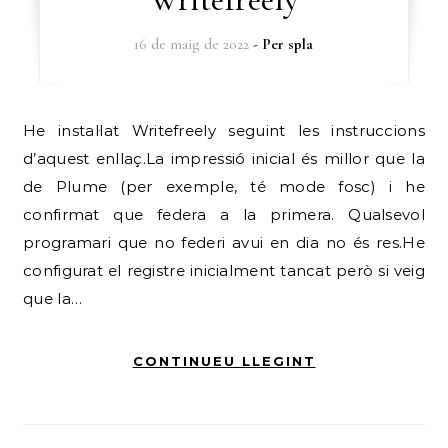
16 de maig de 2022
- Per
spla
He instal·lat Writefreely seguint les instruccions
d’aquest enllaç.La impressió inicial és millor que la
de Plume (per exemple, té mode fosc) i he
confirmat que federa a la primera. Qualsevol
programari que no federi avui en dia no és res.He
configurat el registre inicialment tancat però si veig
que la…
CONTINUEU LLEGINT