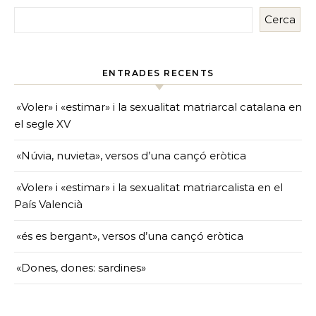
Cerca
ENTRADES RECENTS
«Voler» i «estimar» i la sexualitat matriarcal catalana en
el segle XV
«Núvia, nuvieta», versos d’una cançó eròtica
«Voler» i «estimar» i la sexualitat matriarcalista en el
País Valencià
«és es bergant», versos d’una cançó eròtica
«Dones, dones: sardines»