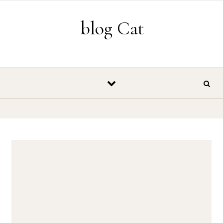
Vés al contingut
blog Cat