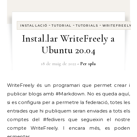
-
-
-
INSTAL·LACIÓ
TUTORIAL
TUTORIALS
WRITEFREELY
Instal.lar WriteFreely a
Ubuntu 20.04
18 de maig de 2022
- Per
spla
WriteFreely és un programari que permet crear i
publicar blogs amb #Markdown. No es queda aquí,
si es configura per a permetre la federació, totes les
entrades que hi publiquem seran enviades a tots els
comptes del #fedivers que segueixin el nostre
compte WriteFreely. I encara més, es poden
esmentar…