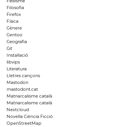
Feixisme
Filosofia
Firefox
Física
Gènere
Gentoo
Geografia
Git
Instal·lació
libvips
Literatura
Lletres cançons
Mastodon
mastodont.cat
Matriarcalisme català
Matriarcalisme català
Nextcloud
Novel·la Ciència Ficció
OpenStreetMap