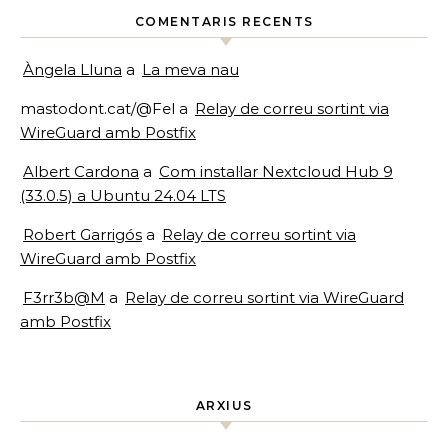
COMENTARIS RECENTS
Àngela Lluna
a
La meva nau
mastodont.cat/@Fel
a
Relay de correu sortint via
WireGuard amb Postfix
Albert Cardona
a
Com instal·lar Nextcloud Hub 9
(33.0.5) a Ubuntu 24.04 LTS
Robert Garrigós
a
Relay de correu sortint via
WireGuard amb Postfix
F3rr3b@M
a
Relay de correu sortint via WireGuard
amb Postfix
ARXIUS