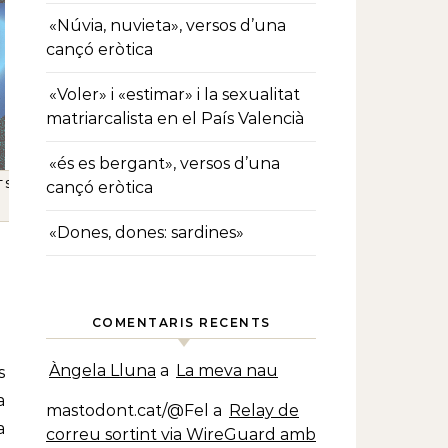
«Núvia, nuvieta», versos d’una
cançó eròtica
«Voler» i «estimar» i la sexualitat
matriarcalista en el País Valencià
«és es bergant», versos d’una
-
-
S
TS
SANT
cançó eròtica
«Dones, dones: sardines»
COMENTARIS RECENTS
Àngela Lluna
a
La meva nau
a
mastodont.cat/@Fel
a
Relay de
a
correu sortint via WireGuard amb