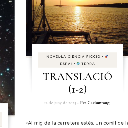
-
NOVEL·LA CIÈNCIA FICCIÓ
-
ESPAI
TERRA
TRANSLACIÓ
(1-2)
12 de juny de 2025
- Per
Caelumtangi
«Al mig de la carretera estès, un conill de la