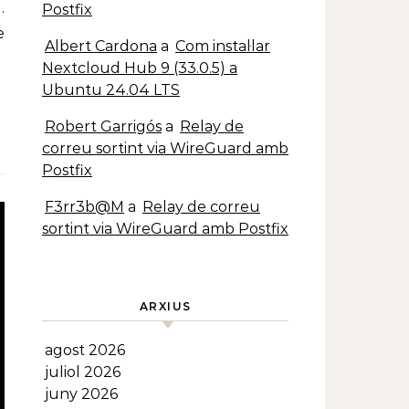
…
Postfix
e
Albert Cardona
a
Com instal·lar
Nextcloud Hub 9 (33.0.5) a
Ubuntu 24.04 LTS
Robert Garrigós
a
Relay de
correu sortint via WireGuard amb
Postfix
F3rr3b@M
a
Relay de correu
sortint via WireGuard amb Postfix
ARXIUS
agost 2026
juliol 2026
juny 2026