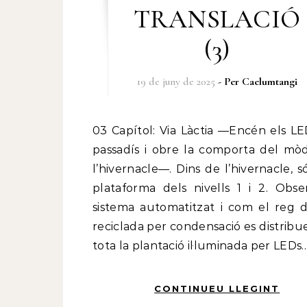
TRANSLACIÓ
(3)
19 de juny de 2025
- Per
Caelumtangi
03 Capítol: Via Làctia —Encén els LEDs del
passadís i obre la comporta del mò
l’hivernacle—. Dins de l’hivernacle, s
plataforma dels nivells 1 i 2. Obse
sistema automatitzat i com el reg d
reciclada per condensació es distribu
tota la plantació il·luminada per LEDs
CONTINUEU LLEGINT