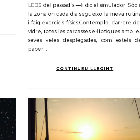
LEDS del passadís —li dic al simulador. Sóc 
la zona on cada dia segueixo la meva rutin
i faig exercicis físics.Contemplo, darrere de
vidre, totes les carcasses el·líptiques amb le
seves veles desplegades, com estels d
paper…
CONTINUEU LLEGINT