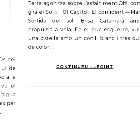
Terra agonitza sobre l’asfalt roent.Oh!, co
gira el Sol.» 01 Capítol: El confident —Mar
Sortida del sol. Brisa. Catamarà am
propulsió a vela. En el buc esquerre, vul
una cistella amb un conill blanc i tres ou
de color;…
CONTINUEU LLEGINT
dul de
óc a la
rvo el
’aigua
eix per
…