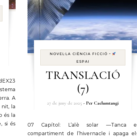
-
NOVEL·LA CIÈNCIA FICCIÓ
ESPAI
TRANSLACIÓ
(7)
istema
erra. A
27 de juny de 2025
- Per
Caelumtangi
nit, la
o és la
 si és
07 Capítol: L’alè solar —Tanca el
compartiment de l’hivernacle i apaga el