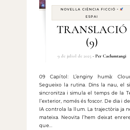
-
NOVEL·LA CIÈNCIA FICCIÓ
ESPAI
TRANSLACIÓ
(9)
9 de juliol de 2025
- Per
Caelumtangi
09 Capítol: L’enginy humà: CloudEX23
Segueixo la rutina. Dins la nau, el s
sincronitza i simula el temps de la T
l’exterior, només és foscor. De dia i de 
IA controla la llum. La trajectòria ja n
mateixa. Neovita l’hem deixat enrere,
que…