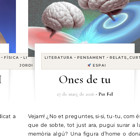
-
-
-
-
-
-
-
FÍSICA
LITERATURA
LITERATURA
QUÀNTICA
PENSAMENT
RELATS
RELATS_CURT
RELATS_CUR
-
JORDI
ESPAI
ESPAI
I
Ones de tu
27 de març de 2026
- Per
Fel
Vejam! ¿No et preguntes, si-si, tu-tu, com és
que de sobte, tot just ara, pugui surar a l
memòria algú? Una figura d’home o don