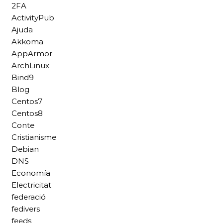
2FA
ActivityPub
Ajuda
Akkoma
AppArmor
ArchLinux
Bind9
Blog
Centos7
Centos8
Conte
Cristianisme
Debian
DNS
Economía
Electricitat
federació
fedivers
feeds