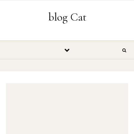
Vés al contingut
blog Cat