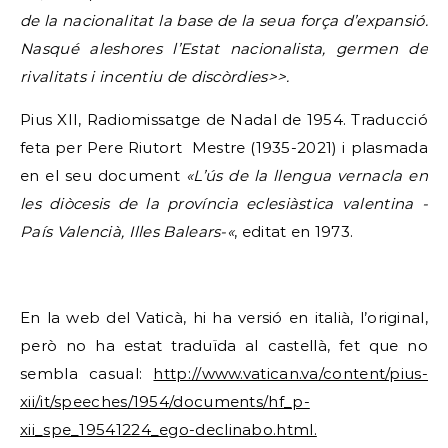
de la nacionalitat la base de la seua força d’expansió.
Nasqué aleshores
l’Estat nacionalista, germen de
rivalitats i incentiu de discòrdies>>.
Pius XII, Radiomissatge de Nadal de 1954. Traducció
feta per Pere Riutort Mestre (1935-2021) i plasmada
en el seu document
«L’ús de la llengua vernacla en
les diòcesis de la província eclesiàstica valentina -
País Valencià, Illes Balears-«
, editat en 1973.
En la web del Vaticà, hi ha versió en italià, l’original,
però no ha estat traduïda al castellà, fet que no
sembla casual:
http://www.vatican.va/content/pius-
xii/it/speeches/1954/documents/hf_p-
xii_spe_19541224_ego-declinabo.html.