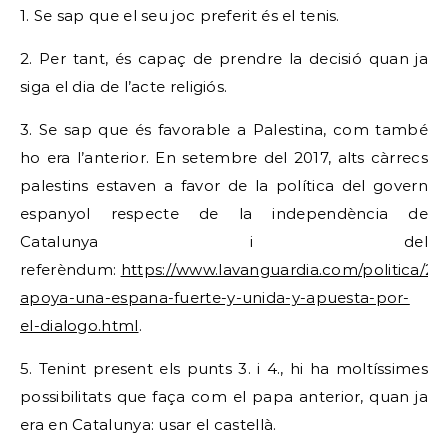
1. Se sap que el seu joc preferit és el tenis.
2. Per tant, és capaç de prendre la decisió quan ja
siga el dia de l’acte religiós.
3. Se sap que és favorable a Palestina, com també
ho era l’anterior. En setembre del 2017, alts càrrecs
palestins estaven a favor de la política del govern
espanyol respecte de la independència de
Catalunya i del
referèndum:
https://www.lavanguardia.com/politica/2
apoya-una-espana-fuerte-y-unida-y-apuesta-por-
el-dialogo.html
.
5. Tenint present els punts 3. i 4., hi ha moltíssimes
possibilitats que faça com el papa anterior, quan ja
era en Catalunya: usar el castellà.