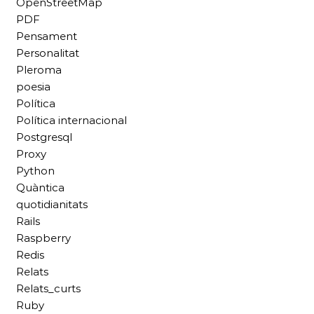
OpenStreetMap
PDF
Pensament
Personalitat
Pleroma
poesia
Política
Política internacional
Postgresql
Proxy
Python
Quàntica
quotidianitats
Rails
Raspberry
Redis
Relats
Relats_curts
Ruby