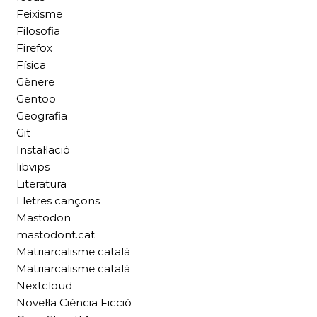
Feixisme
Filosofia
Firefox
Física
Gènere
Gentoo
Geografia
Git
Instal·lació
libvips
Literatura
Lletres cançons
Mastodon
mastodont.cat
Matriarcalisme català
Matriarcalisme català
Nextcloud
Novel·la Ciència Ficció