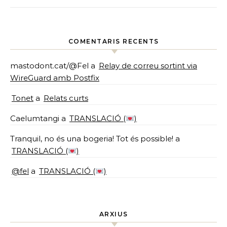
COMENTARIS RECENTS
mastodont.cat/@Fel
a
Relay de correu sortint via
WireGuard amb Postfix
Tonet
a
Relats curts
Caelumtangi
a
TRANSLACIÓ (
)
Tranquil, no és una bogeria! Tot és possible!
a
TRANSLACIÓ (
)
@fel
a
TRANSLACIÓ (
)
ARXIUS