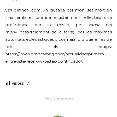
Se’l defineix com un ciutadà del món (fet molt en
línia amb el tarannà elitista) i ell reflecteix una
preferència per lo místic, per
«anar pel
món»
(desarrelament de la terra), per les màximes
autoritats eclesiàstiques i, com ara, diu que ell és de
tots els equips:
https://www.omnesmag.com/actualidad/primera-
entrevista-leon-xiv-pistas-pontificado/
.
Visites:
171
No Comments